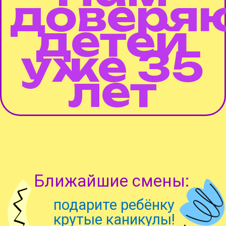
доверя
детей
уже 35
лет
Ближайшие смены:
подарите ребёнку
крутые каникулы!