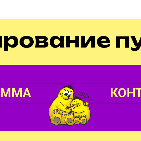
рование п
АММА
КОН