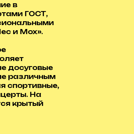
ие в
ртами ГОСТ,
сиональными
ес и Мох».
ое
воляет
е досуговые
ие различным
я спортивные,
нцерты. На
тся крытый