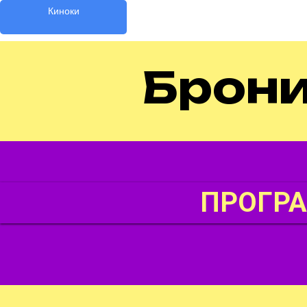
Киноки
Брони
ПРОГР