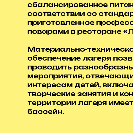
сбалансированное питан
соответствии со станда
приготовленное профес
поварами в ресторане «Л
Материально-техническ
обеспечение лагеря поз
проводить разнообразны
мероприятия, отвечающ
интересам детей, включа
творческие занятия и ко
территории лагеря имее
бассейн.