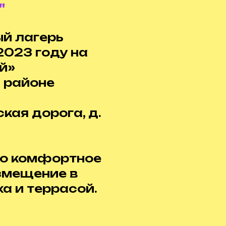
"
й лагерь
2023 году на
й»
 районе
ская дорога, д.
но комфортное
змещение в
ха и террасой.