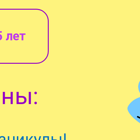
 лет
ны:
каникулы!