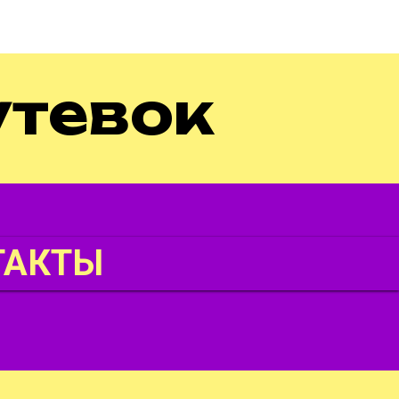
утевок
ТАКТЫ