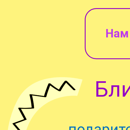
Нам 
Бл
подарите